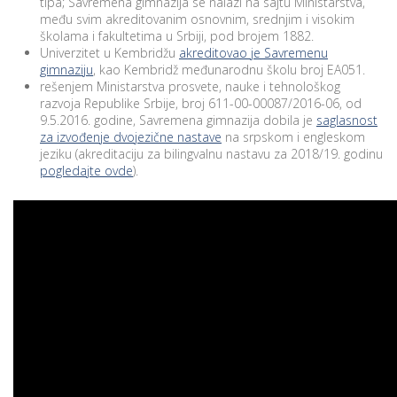
tipa; Savremena gimnazija se nalazi na sajtu Ministarstva,
među svim akreditovanim osnovnim, srednjim i visokim
školama i fakultetima u Srbiji, pod brojem 1882.
Univerzitet u Kembridžu
akreditovao je Savremenu
gimnaziju
, kao Kembridž međunarodnu školu broj EA051.
rešenjem Ministarstva prosvete, nauke i tehnološkog
razvoja Republike Srbije, broj 611-00-00087/2016-06, od
9.5.2016. godine, Savremena gimnazija dobila je
saglasnost
za izvođenje dvojezične nastave
na srpskom i engleskom
jeziku (akreditaciju za bilingvalnu nastavu za 2018/19. godinu
pogledajte ovde
).