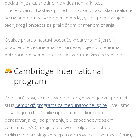
dodatnih jezika, shodno individualnom afinitetu i
interesovanju. Nastava prirodnih nauka u našoj školi realizuje
se uz primenu najsavremenije pedagogije ‒ povezivanjem
teorijskog koncepta sa praktičnom primenom znanja.
Ovakav pristup nastavi podstiče kreativno mišljenje i
unapređuje veštine analize i sinteze, koje su učenicima
potrebne ne samo kao školske, već i kao životne veštine.
Cambridge International
program
Dodatni časovi, koji se izvode na engleskom jeziku, preuzeti
su iz
Kembridž programa za međunarodne ispite
. Uveli smo
ih sa idejom da učenike upoznamo sa konceptom
obrazovanja koji se primenjuje u zapadnoevropskim
zemljama i SAD, a koji se po svojim ciljevima i ishodima
razlikuje od srpskog koncepta obrazovanja. Tako naši učenici,