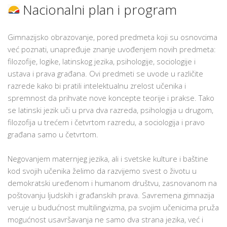
Nacionalni plan i program
Gimnazijsko obrazovanje, pored predmeta koji su osnovcima
već poznati, unapređuje znanje uvođenjem novih predmeta:
filozofije, logike, latinskog jezika, psihologije, sociologije i
ustava i prava građana. Ovi predmeti se uvode u različite
razrede kako bi pratili intelektualnu zrelost učenika i
spremnost da prihvate nove koncepte teorije i prakse. Tako
se latinski jezik uči u prva dva razreda, psihologija u drugom,
filozofija u trećem i četvrtom razredu, a sociologija i pravo
građana samo u četvrtom.
Negovanjem maternjeg jezika, ali i svetske kulture i baštine
kod svojih učenika želimo da razvijemo svest o životu u
demokratski uređenom i humanom društvu, zasnovanom na
poštovanju ljudskih i građanskih prava. Savremena gimnazija
veruje u budućnost multilingvizma, pa svojim učenicima pruža
mogućnost usavršavanja ne samo dva strana jezika, već i