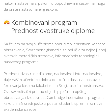
nakon nastave na srpskom, u popodnevnim časovima mogu
da prate nastavu na engleskom.
Kombinovani program –
Prednost dvostruke diplome
Sa željom da svojih učenicima ponudimo jedinstven koncept
obrazovanja, Savremena gimnazija se odlučila za najbolji spoj
svetskih metodičkih trendova, informacionih tehnologija i
nastavnog programa.
Prednost dvostruke diplome, nacionalne i internacionalne,
daje našim učenicima dobru odskočnu dasku za nastavak
školovanja kako na fakultetima u Srbiji, tako i u inostranstvu.
Ovakav holistički pristup objedinjuje širinu opšteg
obrazovanja i kreativnost Cambridge International programa
kako bi naši srednjoškolci postali studenti spremni za nove
akademske izazove.