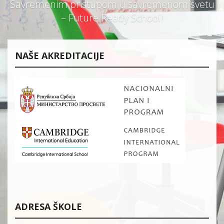
Savremenim pristupom u savremenom svetu
– Future Ready School!
NAŠE AKREDITACIJE
ADRESA ŠKOLE