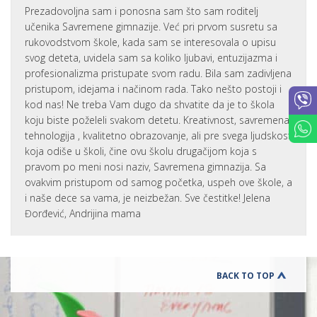
Prezadovoljna sam i ponosna sam što sam roditelj
učenika Savremene gimnazije. Već pri prvom susretu sa
rukovodstvom škole, kada sam se interesovala o upisu
svog deteta, uvidela sam sa koliko ljubavi, entuzijazma i
profesionalizma pristupate svom radu. Bila sam zadivljena
pristupom, idejama i načinom rada. Tako nešto postoji i
kod nas! Ne treba Vam dugo da shvatite da je to škola
koju biste poželeli svakom detetu. Kreativnost, savremena
tehnologija , kvalitetno obrazovanje, ali pre svega ljudskost
koja odiše u školi, čine ovu školu drugačijom koja s
pravom po meni nosi naziv, Savremena gimnazija. Sa
ovakvim pristupom od samog početka, uspeh ove škole, a
i naše dece sa vama, je neizbežan. Sve čestitke! Jelena
Đorđević, Andrijina mama
BACK TO TOP