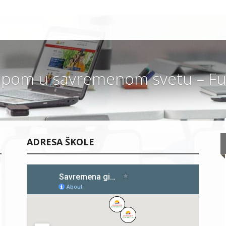
pom u savremenom svetu – Fut
ADRESA ŠKOLE