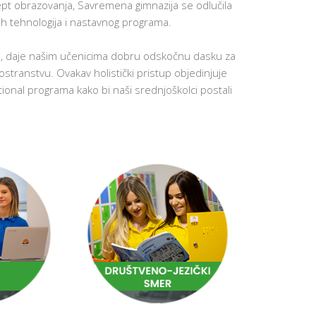
pt obrazovanja, Savremena gimnazija se odlučila
UČENIKA
ih tehnologija i nastavnog programa.
PREVENCIJ
VRŠNJAČ
NASILJA
e, daje našim učenicima dobru odskočnu dasku za
DODATNI
nostranstvu. Ovakav holistički pristup objedinjuje
ONLINE
KURSEVI
ional programa kako bi naši srednjoškolci postali
ENGLESK
KARIJERN
SAVETOVA
BESPLATN
RADIONIC
ZA
ČETVRTAK
SCHOOL
STARTER
SET
K
U
T
A
K
Z
A
R