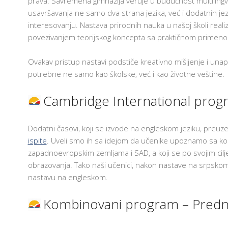
prava. Savremena gimnazija veruje u budućnost multiling
usavršavanja ne samo dva strana jezika, već i dodatnih jez
interesovanju. Nastava prirodnih nauka u našoj školi real
povezivanjem teorijskog koncepta sa praktičnom primeno
Ovakav pristup nastavi podstiče kreativno mišljenje i unap
potrebne ne samo kao školske, već i kao životne veštine.
Cambridge International prog
Dodatni časovi, koji se izvode na engleskom jeziku, preuze
ispite
. Uveli smo ih sa idejom da učenike upoznamo sa ko
zapadnoevropskim zemljama i SAD, a koji se po svojim cilj
obrazovanja. Tako naši učenici, nakon nastave na srpsk
nastavu na engleskom.
Kombinovani program – Predn