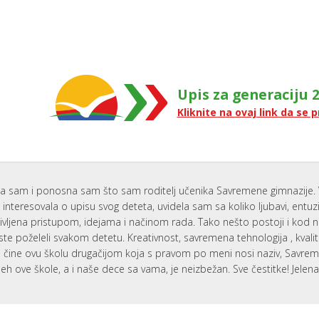
Upis za generaciju 2
Kliknite na ovaj link da se p
a sam i ponosna sam što sam roditelj učenika Savremene gimnazije. 
interesovala o upisu svog deteta, uvidela sam sa koliko ljubavi, entu
ivljena pristupom, idejama i načinom rada. Tako nešto postoji i kod 
ste poželeli svakom detetu. Kreativnost, savremena tehnologija , kvali
i, čine ovu školu drugačijom koja s pravom po meni nosi naziv, Savr
eh ove škole, a i naše dece sa vama, je neizbežan. Sve čestitke! Jelen