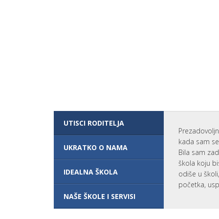
N
G
L
E
S
K
O
G
J
E
P
O
T
R
E
B
N
UTISCI RODITELJA
O
Prezadovoljn
Z
kada sam se 
A
UKRATKO O NAMA
K
Bila sam zad
O
škola koju bi
M
IDEALNA ŠKOLA
odiše u škol
B
I
početka, usp
N
O
NAŠE ŠKOLE I SERVISI
V
A
N