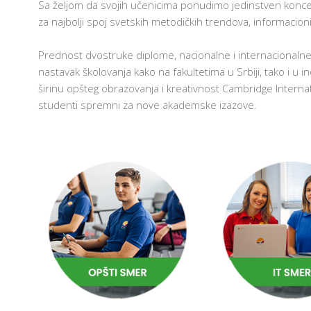
Sa željom da svojih učenicima ponudimo jedinstven konce
za najbolji spoj svetskih metodičkih trendova, informacion
Prednost dvostruke diplome, nacionalne i internacionaln
nastavak školovanja kako na fakultetima u Srbiji, tako i u i
širinu opšteg obrazovanja i kreativnost Cambridge Internat
studenti spremni za nove akademske izazove.