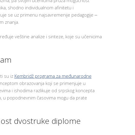
vizma, pa svojim učenicima pruža mogućnost
NAJVAŽNIJ
VEŠTINA 
ika, shodno individualnom afinitetu i
UČENIKE
izuje se uz primenu najsavremenije pedagogije ‒
APLICIRAN
m znanja.
NA KOLED
U SAD
ređuje veštine analize i sinteze, koje su učenicima
P
O
D
R
Š
ram
K
A
Z
A
ti su iz
Kembridž programa za međunarodne
N
O
nceptom obrazovanja koji se primenjuje u
V
evima i ishodima razlikuje od srpskog koncepta
E
U
om, u popodnevnim časovima mogu da prate
Č
E
N
I
ost dvostruke diplome
K
E
MOTIVACI