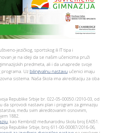
E
N
T
R
H
A
E
D
R
A
”
P
KAKO U
R
PRAKSI
O
IZGLEDA
UGLOVE
J
KREATIVN
PLIKACIJE ZA
E
NASTAVA?
BRAZOVANJE
veno-jezičkog, sportskog ili IT tipa i
K
INTERDIS
an je na ideji da se našim učenicima pruži
NTERAKTIVNE
A
PROJEKTN
ABLE
T
 gimnazijskih predmeta, ali i da unaprede svoje
NASTAVA
O
ABLET
O
g programa. Uz
bilingvalnu nastavu
učenici imaju
METODIK
U
D
NASTAVE
zovna sistema. Naša škola ima akreditaciju za oba
ASTAVI
R
Ž
UČENJE P
PAD
I
STEM
PLIKACIJE
V
KONCEPT
O
voja Republike Srbije br. 022-05-00050 /2010-03, od
NDROID I
M
DESIGN
OS
u da sprovodi nastavni plan i program za gimnaziju
P
THINKING
PLIKACIJA
nistarstva, među svim akreditovanim osnovnim,
R
AND
E
rojem 1882.
LEARNING
PROBLEM
D
SOLVING
ziju
, kao Kembridž međunarodnu školu broj EA051.
LEKTRONSKI
U
voja Republike Srbije, broj 611-00-00087/2016-06,
NEVNIK
Z
INOVATIV
asnost za izvođenje dvojezične nastave
na srpskom i
E
OBRAZOV