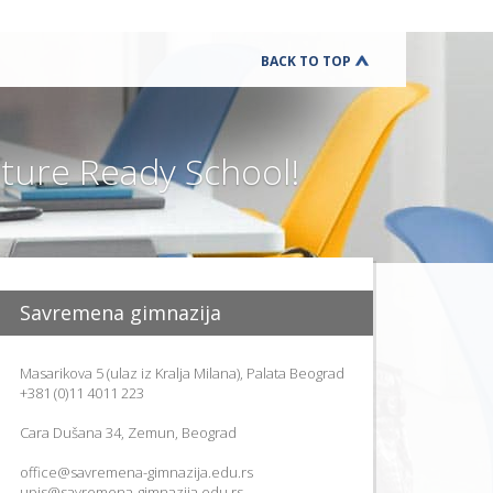
BACK TO TOP
ure Ready School!
Savremena gimnazija
Masarikova 5 (ulaz iz Kralja Milana), Palata Beograd
+381 (0)11 4011 223
Cara Dušana 34, Zemun, Beograd
office@savremena-gimnazija.edu.rs
upis@savremena-gimnazija.edu.rs