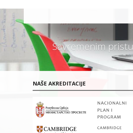
I
P
R
O
G
R
A
M
?
Savremenim pristu
V
A
N
R
E
D
N
O
NAŠE AKREDITACIJE
Š
K
O
L
O
V
A
N
J
E
ŠKOLARINA I