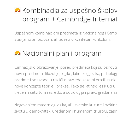
I
S
Kombinacija za uspešno školova
I
S
program + Cambridge Interna
K
K
P
Uspešnom kombinacijom predmeta iz Nacionalnog i Cambr
Z
U
stavljamo ambiciozan, ali izuzetno kvalitetan kurikulum.
I
C
Nacionalni plan i program
E
S
Gimnazijsko obrazovanje, pored predmeta koji su osnovc
G
novih predmeta: filozofije, logike, latinskog jezika, psiholog
I
predmeti se uvode u različite razrede kako bi pratili inte
A
nove koncepte teorije i prakse. Tako se latinski jezik uči u
I
trećem i četvrtom razredu, a sociologija i pravo građana 
P
Z
P
Negovanjem maternjeg jezika, ali i svetske kulture i bašti
U
P
životu u demokratski uređenom i humanom društvu, zasno