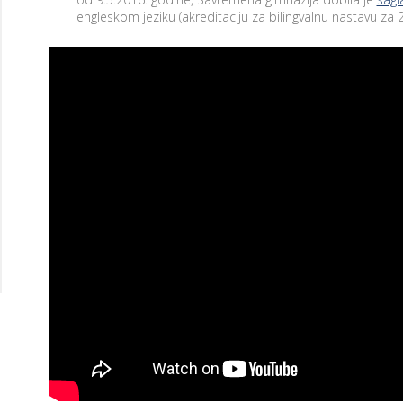
engleskom jeziku (akreditaciju za bilingvalnu nastavu za
T
E
H
N
O
L
AM
O
G
I
J
A
U
U
Č
I
O
N
I
C
I
F
R
U
3
O
3
Š