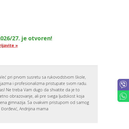
O
D
I
T
E
L
J
E
026/27. je otvoren!
PARENTIN
rijavite »
FOR
ACADEMI
SUCCESS
SAVETOVA
ZA RODITE
PARENTS
Već pri prvom susretu sa rukovodstvom škole,
AT
zijazma i profesionalizma pristupate svom radu.
WORK
nas! Ne treba Vam dugo da shvatite da je to
PORTAL
tetno obrazovanje, ali pre svega ljudskost koja
ZA
RODITELJE
emena gimnazija. Sa ovakvim pristupom od samog
IZVEŠTAJI
a Đorđević, Andrijina mama
AKTIVNOS
I USPEHU