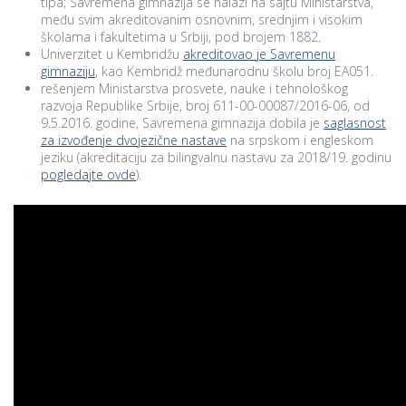
tipa; Savremena gimnazija se nalazi na sajtu Ministarstva,
među svim akreditovanim osnovnim, srednjim i visokim
školama i fakultetima u Srbiji, pod brojem 1882.
Univerzitet u Kembridžu
akreditovao je Savremenu
gimnaziju
, kao Kembridž međunarodnu školu broj EA051.
rešenjem Ministarstva prosvete, nauke i tehnološkog
razvoja Republike Srbije, broj 611-00-00087/2016-06, od
9.5.2016. godine, Savremena gimnazija dobila je
saglasnost
za izvođenje dvojezične nastave
na srpskom i engleskom
jeziku (akreditaciju za bilingvalnu nastavu za 2018/19. godinu
pogledajte ovde
).