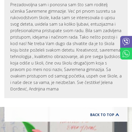
Prezadovoljna sam i ponosna sam što sam roditelj
učenika Savremene gimnazije. Već pri prvom susretu sa
rukovodstvom škole, kada sam se interesovala o upisu
svog deteta, uvidela sam sa koliko ljubavi, entuzijazma i
profesionalizma pristupate svom radu. Bila sam zadivljena
pristupom, idejama i načinom rada. Tako nešto postoji i
kod nas! Ne treba Vam dugo da shvatite da je to škola
koju biste poželeli svakom detetu. Kreativnost, savremena
tehnologija , kvalitetno obrazovanje, ali pre svega ljudskost
koja odiše u školi, čine ovu školu drugačijom koja s
pravom po meni nosi naziv, Savremena gimnazija. Sa
ovakvim pristupom od samog početka, uspeh ove škole, a
i naše dece sa vama, je neizbežan. Sve čestitke! Jelena
Đorđević, Andrijina mama
BACK TO TOP