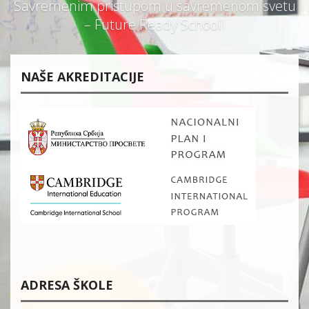
Savremenim pristupom u savremenom svetu
– Future Ready School!
NAŠE AKREDITACIJE
ADRESA ŠKOLE