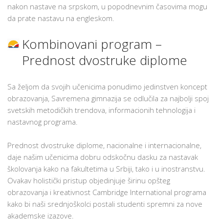
nakon nastave na srpskom, u popodnevnim časovima mogu
da prate nastavu na engleskom.
Kombinovani program –
Prednost dvostruke diplome
Sa željom da svojih učenicima ponudimo jedinstven koncept
obrazovanja, Savremena gimnazija se odlučila za najbolji spoj
svetskih metodičkih trendova, informacionih tehnologija i
nastavnog programa.
Prednost dvostruke diplome, nacionalne i internacionalne,
daje našim učenicima dobru odskočnu dasku za nastavak
školovanja kako na fakultetima u Srbiji, tako i u inostranstvu.
Ovakav holistički pristup objedinjuje širinu opšteg
obrazovanja i kreativnost Cambridge International programa
kako bi naši srednjoškolci postali studenti spremni za nove
akademske izazove.