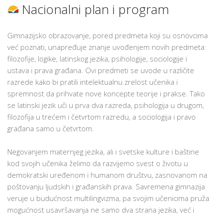
Nacionalni plan i program
Gimnazijsko obrazovanje, pored predmeta koji su osnovcima
već poznati, unapređuje znanje uvođenjem novih predmeta:
filozofije, logike, latinskog jezika, psihologije, sociologije i
ustava i prava građana. Ovi predmeti se uvode u različite
razrede kako bi pratili intelektualnu zrelost učenika i
spremnost da prihvate nove koncepte teorije i prakse. Tako
se latinski jezik uči u prva dva razreda, psihologija u drugom,
filozofija u trećem i četvrtom razredu, a sociologija i pravo
građana samo u četvrtom.
Negovanjem maternjeg jezika, ali i svetske kulture i baštine
kod svojih učenika želimo da razvijemo svest o životu u
demokratski uređenom i humanom društvu, zasnovanom na
poštovanju ljudskih i građanskih prava. Savremena gimnazija
veruje u budućnost multilingvizma, pa svojim učenicima pruža
mogućnost usavršavanja ne samo dva strana jezika, već i