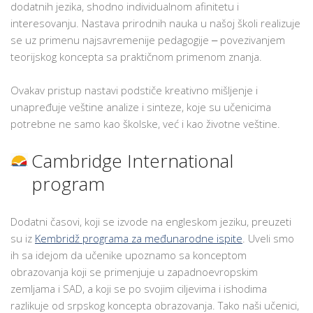
dodatnih jezika, shodno individualnom afinitetu i
interesovanju. Nastava prirodnih nauka u našoj školi realizuje
se uz primenu najsavremenije pedagogije ‒ povezivanjem
teorijskog koncepta sa praktičnom primenom znanja.
Ovakav pristup nastavi podstiče kreativno mišljenje i
unapređuje veštine analize i sinteze, koje su učenicima
potrebne ne samo kao školske, već i kao životne veštine.
Cambridge International
program
Dodatni časovi, koji se izvode na engleskom jeziku, preuzeti
su iz
Kembridž programa za međunarodne ispite
. Uveli smo
ih sa idejom da učenike upoznamo sa konceptom
obrazovanja koji se primenjuje u zapadnoevropskim
zemljama i SAD, a koji se po svojim ciljevima i ishodima
razlikuje od srpskog koncepta obrazovanja. Tako naši učenici,