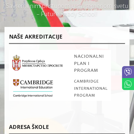
Savremenim pristupom u savremenom svetu
– Future Ready School!
NAŠE AKREDITACIJE
ADRESA ŠKOLE