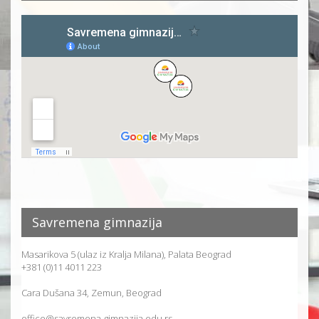
Savremena gimnazija
Masarikova 5 (ulaz iz Kralja Milana), Palata Beograd
+381 (0)11 4011 223
Cara Dušana 34, Zemun, Beograd
office@savremena-gimnazija.edu.rs