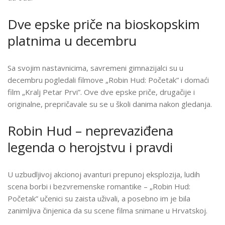
SAVREMENE
GIMNAZIJALCE
Dve epske priče na bioskopskim
platnima u decembru
Sa svojim nastavnicima, savremeni gimnazijalci su u
decembru pogledali filmove „Robin Hud: Početak” i domaći
film „Kralj Petar Prvi”
. Ove dve epske priče, drugačije i
originalne, prepričavale su se u školi danima nakon gledanja.
Robin Hud – neprevaziđena
legenda o herojstvu i pravdi
U uzbudljivoj akcionoj avanturi prepunoj eksplozija, ludih
scena borbi i bezvremenske romantike –
„Robin Hud:
Početak” u
čenici su zaista uživali, a posebno im je bila
zanimljiva činjenica da su scene filma snimane u Hrvatskoj.