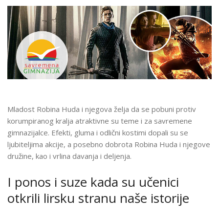
Mladost Robina Huda i njegova želja da se pobuni protiv
korumpiranog kralja atraktivne su teme i za savremene
gimnazijalce. Efekti, gluma i odlični kostimi dopali su se
ljubiteljima akcije, a posebno dobrota Robina Huda i njegove
družine, kao i vrlina davanja i deljenja.
I ponos i suze kada su učenici
otkrili lirsku stranu naše istorije