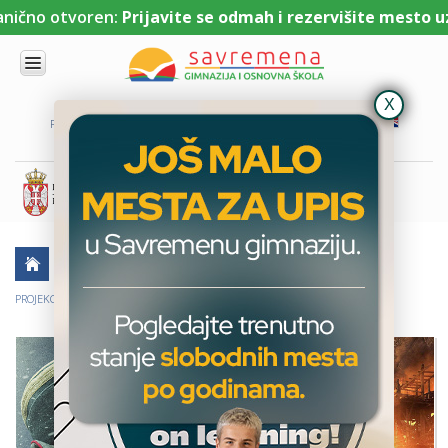
čno otvoren:
Prijavite se odmah i rezervišite mesto uz N
UPIS
O
PORTAL ZA UČENIKE
PORTAL ZA RODITELJE
DL PLATFORMA
NAMA
KOMBINOVANI
PROGRAM
NACIONALNI
PROGRAM
CAMBRIDGE
PROGRAM
AKTUELNO
ŠKOLSKE PRIČE
KULTURA
SAVREMENO
OBRAZOVANJE
PROJEKCIJE NAJNOVIJIH FILMOVA ZA SAVREMENE GIMNAZIJALCE
IT I
TEHNOLOGIJA
VESTI
ERASMUS+
OSNOVNA