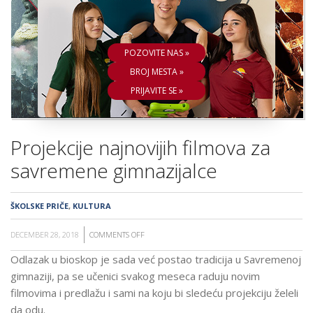
ŠKOLA
POZOVITE NAS »
BROJ MESTA »
PRIJAVITE SE »
Projekcije najnovijih filmova za
savremene gimnazijalce
ŠKOLSKE PRIČE
,
KULTURA
DECEMBER 28, 2018
COMMENTS OFF
ON
PROJEKCIJE
Odlazak u bioskop je sada već postao tradicija u Savremenoj
NAJNOVIJIH
gimnaziji, pa se učenici svakog meseca raduju novim
FILMOVA
filmovima i predlažu i sami na koju bi sledeću projekciju želeli
ZA
da odu.