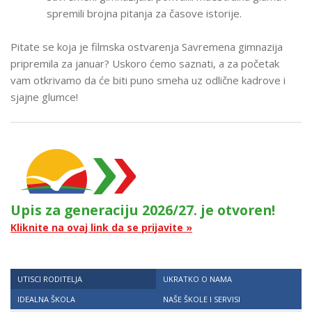
spremili brojna pitanja za časove istorije.
Pitate se koja je filmska ostvarenja Savremena gimnazija
pripremila za januar? Uskoro ćemo saznati, a za početak
vam otkrivamo da će biti puno smeha uz odlične kadrove i
sjajne glumce!
Upis za generaciju 2026/27. je otvoren!
Kliknite na ovaj link da se prijavite »
UTISCI RODITELJA
UKRATKO O NAMA
IDEALNA ŠKOLA
NAŠE ŠKOLE I SERVISI