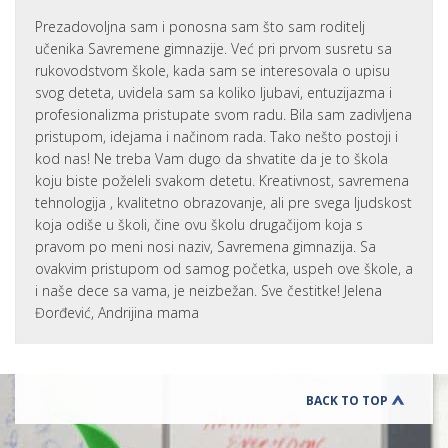
Prezadovoljna sam i ponosna sam što sam roditelj
učenika Savremene gimnazije. Već pri prvom susretu sa
rukovodstvom škole, kada sam se interesovala o upisu
svog deteta, uvidela sam sa koliko ljubavi, entuzijazma i
profesionalizma pristupate svom radu. Bila sam zadivljena
pristupom, idejama i načinom rada. Tako nešto postoji i
kod nas! Ne treba Vam dugo da shvatite da je to škola
koju biste poželeli svakom detetu. Kreativnost, savremena
tehnologija , kvalitetno obrazovanje, ali pre svega ljudskost
koja odiše u školi, čine ovu školu drugačijom koja s
pravom po meni nosi naziv, Savremena gimnazija. Sa
ovakvim pristupom od samog početka, uspeh ove škole, a
i naše dece sa vama, je neizbežan. Sve čestitke! Jelena
Đorđević, Andrijina mama
BACK TO TOP