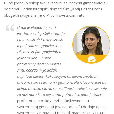
U još jednoj bioskopskoj avanturi, savremeni gimnazijalci su
pogledali i jedan istorijski, domaći film „Kralj Petar Prvi” i
obogatili svoje znanje o Prvom svetskom ratu.
U sali je vladao tajac. U
vazduhu su lepršali strepnja
i ponos, strah i neizvesnost,
a potkrala se i poneka suza.
Učenici su film pogledali u
jednom dahu. Pored
potresne epizode o majci i
sinu, očarao ih je dečak,
najmlađi kaplar, kako svojom dirljivom životnom
pričom, tako i šarmom i glumom. Na izlazu iz sale na
licima učenika videla se ozbiljnost, zrelost, saosećanje
za naš narod, za ogromnu patnju i stradanje
, kaže
profesorka srpskog jezika i književnosti u
Savremenoj gimnaziji Jovana Bojović i dodaje da su
savremeni gimnazijalci pohvalili maestralnu glumu i